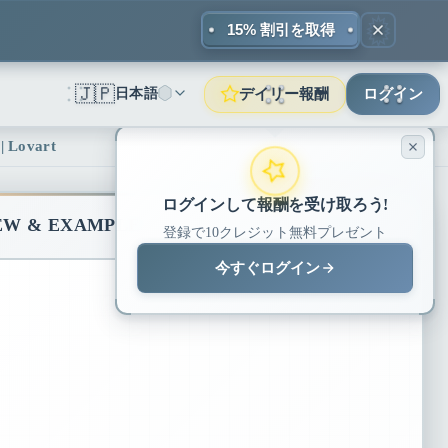
15% 割引を取得
🇯🇵
デイリー報酬
日本語
ログイン
ovart
ログインして報酬を受け取ろう!
EW & EXAMPLES
LIVE PREVIEW
登録で10クレジット無料プレゼント
今すぐログイン