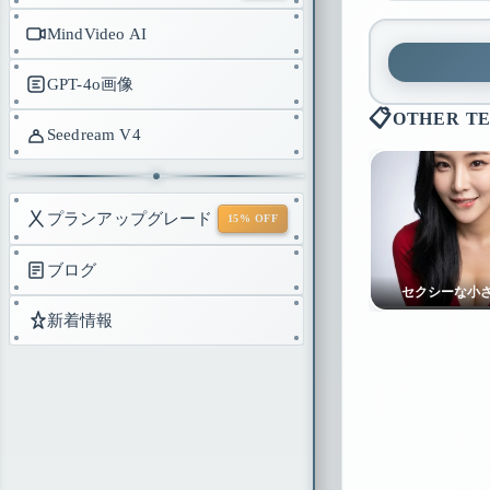
MindVideo AI
GPT-4o画像
📋
OTHER T
Seedream V4
プランアップグレード
15% OFF
ブログ
セクシーな小
新着情報