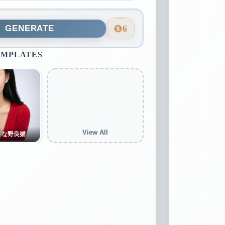
GENERATE
6
EMPLATES
View All
さな野良猫