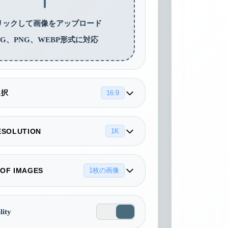
リックして画像をアップロード
PG、PNG、WEBP形式に対応
選択
16:9
5:4
4:3
3:2
ESOLUTION
1K
2K
4K
OF IMAGES
2:3
1枚の画像
3:4
4:5
lity
21:9