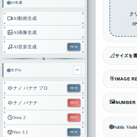
AI生成
ク
AI動画生成
J
AI画像生成
AI音楽生成
NEW
📐
サイズを
モデル
16:9
🎯
IMAGE R
ナノ バナナ プロ
NEW
1K
🖼️
NUMBER 
1:1
ナノ バナナ
HOT
1
Sora 2
HOT
🌐
Public Visibi
Veo 3.1
9:16
NEW