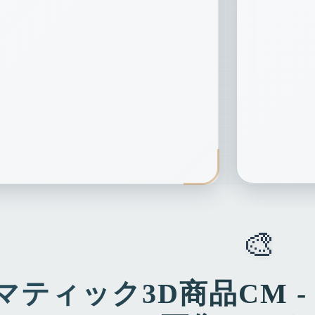
🎨
マティック3D商品CM 