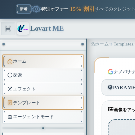
15% 割引
特別オファー
·
すべてのクレジッ
新着
Lovart ME
ホーム
Templates
ホーム
ナノバナ
探索
⚙️
PARAME
エフェクト
テンプレート
🖼️
画像をアッ
エージェントモード