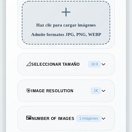
Haz clic para cargar imágenes
Admite formatos JPG, PNG, WEBP
📐
SELECCIONAR TAMAÑO
16:9
16:9
5:4
4:3
🎯
IMAGE RESOLUTION
1K
1K
2K
4K
3:2
1:1
2:3
🖼️
NUMBER OF IMAGES
1 imágenes