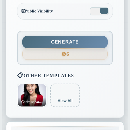
1
3:4
4:5
9:16
🌐
Public Visibility
21:9
GENERATE
6
📋
OTHER TEMPLATES
View All
Gatita salvaje sexy