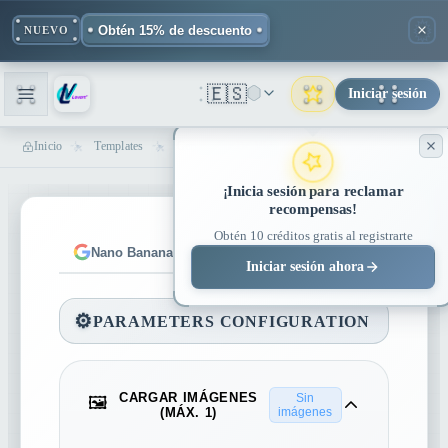
Obtén 15% de descuento
NUEVO
🇪🇸
Iniciar sesión
Inicio
Templates
Generador De Videos Comerciales 3D De Productos - Creador De Anuncios Con IA | Lovart
¡Inicia sesión para reclamar
recompensas!
Obtén 10 créditos gratis al registrarte
Nano Banana
Nano Banana Pro
Iniciar sesión ahora
⚙️
PARAMETERS CONFIGURATION
CARGAR IMÁGENES
Sin
🖼️
(MÁX. 1)
imágenes