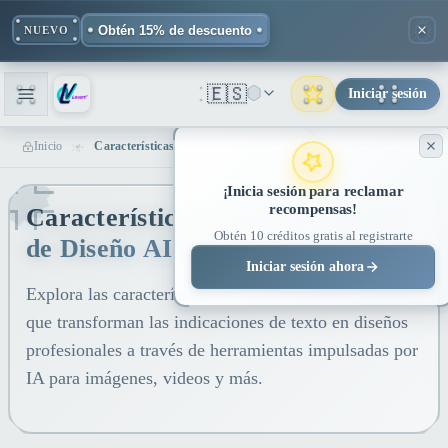
Obtén 15% de descuento
NUEVO
🇪🇸
Iniciar sesión
Inicio
Características Clave Del Agente De Diseño AI De Lovart
¡Inicia sesión para reclamar
recompensas!
Características Clave del Agente
Obtén 10 créditos gratis al registrarte
de Diseño AI de Lovart
Iniciar sesión ahora
Explora las características revolucionarias de Lovart
que transforman las indicaciones de texto en diseños
profesionales a través de herramientas impulsadas por
IA para imágenes, videos y más.