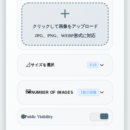
クリックして画像をアップロード
JPG、PNG、WEBP形式に対応
📐
サイズを選択
9:16
16:9
5:4
4:3
🖼️
NUMBER OF IMAGES
1枚の画像
1
3:2
1:1
2:3
🌐
Public Visibility