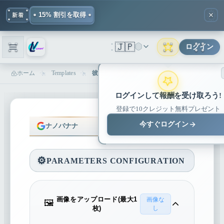
15% 割引を取得
新着
🇯🇵
ログイン
ホーム
Templates
彼氏視点手繋ぎ写真ジェネレーター - AIロマンス | Lovart
ログインして報酬を受け取ろう!
登録で10クレジット無料プレゼント
今すぐログイン
ナノバナナ
ナノバナナプロ
⚙️
PARAMETERS CONFIGURATION
画像をアップロード(最大1
画像な
🖼️
枚)
し