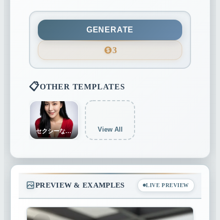
3:4
4:5
9:16
GENERATE
3
21:9
📋
OTHER TEMPLATES
View All
セクシーな小さな野良猫
PREVIEW & EXAMPLES
LIVE PREVIEW