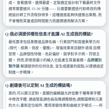
成。 查看選項、選擇最愛、定製選定設計和下載最終文件
通常需要總共 15-30 分鐘—— 比需要數週迭代和修改的傳
統設計師工作流程快得多。這種速度能夠快速推出業務, 而
不會犧牲質量或因時間壓力而選擇通用解決方案。
我必須提供哪些信息才能讓 AI 生成我的標誌?
最低要求包括業務或品牌名稱、行業部門和首選美學方向
(現代、經典、俏皮、優雅)。 增強效果來自額外语境:目標
受眾、品牌個性特徵、色彩偏好、競爭對手示例、符號主
題。 然而,即使是最小的輸入也能產生質量基礎。
品牌識別
製作器
解讀提供的任何信息, 並生成適當的起點,以便通過定
制進一步精煉。
創建後可以定制 AI 生成的標誌嗎?
是的,可以廣泛定制。直觀的編輯器允許從數千種專業字體
中修改字體, 通過智能調色板指導調整顏色,調整圖標和元素
的大小,重新定位組件, 應用漸變效果和曲線文字樣式——所