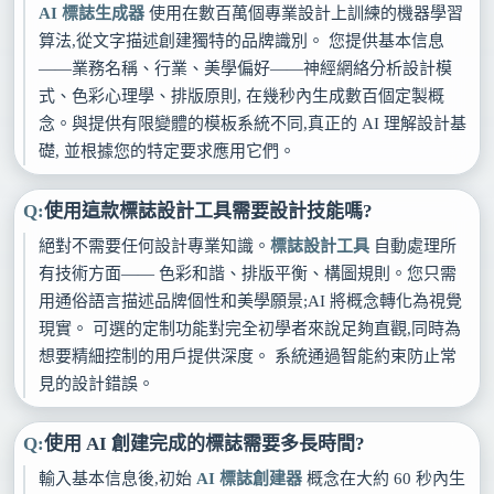
AI 標誌生成器
使用在數百萬個專業設計上訓練的機器學習
算法,從文字描述創建獨特的品牌識別。 您提供基本信息
——業務名稱、行業、美學偏好——神經網絡分析設計模
式、色彩心理學、排版原則, 在幾秒內生成數百個定製概
念。與提供有限變體的模板系統不同,真正的 AI 理解設計基
礎, 並根據您的特定要求應用它們。
使用這款標誌設計工具需要設計技能嗎?
絕對不需要任何設計專業知識。
標誌設計工具
自動處理所
有技術方面—— 色彩和諧、排版平衡、構圖規則。您只需
用通俗語言描述品牌個性和美學願景;AI 將概念轉化為視覺
現實。 可選的定制功能對完全初學者來說足夠直觀,同時為
想要精細控制的用戶提供深度。 系統通過智能約束防止常
見的設計錯誤。
使用 AI 創建完成的標誌需要多長時間?
輸入基本信息後,初始
AI 標誌創建器
概念在大約 60 秒內生