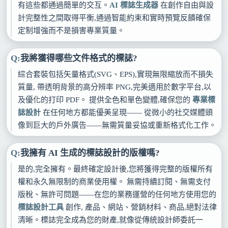
有這些都通過簡單的交互。
AI 標誌生成器
在創作自由與設
計完整性之間取得平衡,通過智能約束和實時預覽反饋確保
定制增強而不是損害專業質量。
我將獲得哪些文件格式的標誌?
綜合套裝包括矢量格式(SVG、EPS),實現無限縮放而不損失
質量, 帶透明背景的高分辨率 PNG,完美適用於數字平台,以
及優化的打印 PDF。 提供全色和單色變體,確保您的
專業標
誌設計
在任何地方都能優美呈現—— 從微小的社交媒體頭
像到巨大的戶外廣告——無需質量妥協或重新格式化工作。
我擁有 AI 生成的標誌設計的版權嗎?
是的,完全擁有。最終確定設計後,您將獲得完整的版權所有
權和永久無限制的商業使用權。 無需持續訂閱、無需支付
版稅、無許可問題——在您的業務運營的任何地方使用您的
標誌設計工具
創作, 產品、網站、營銷材料、商品,絕對法律
清晰。標誌完全成為您的財產,就像從傳統設計師委託一