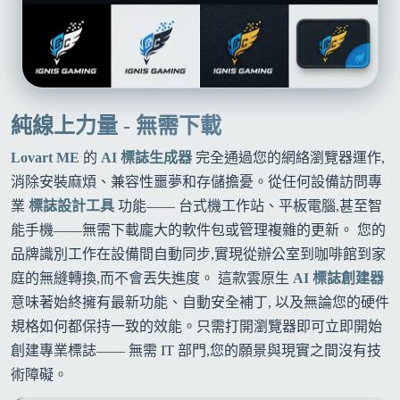
純線上力量 - 無需下載
Lovart ME
的
AI 標誌生成器
完全通過您的網絡瀏覽器運作,
消除安裝麻煩、兼容性噩夢和存儲擔憂。從任何設備訪問專
業
標誌設計工具
功能—— 台式機工作站、平板電腦,甚至智
能手機——無需下載龐大的軟件包或管理複雜的更新。 您的
品牌識別工作在設備間自動同步,實現從辦公室到咖啡館到家
庭的無縫轉換,而不會丟失進度。 這款雲原生
AI 標誌創建器
意味著始終擁有最新功能、自動安全補丁, 以及無論您的硬件
規格如何都保持一致的效能。只需打開瀏覽器即可立即開始
創建專業標誌—— 無需 IT 部門,您的願景與現實之間沒有技
術障礙。