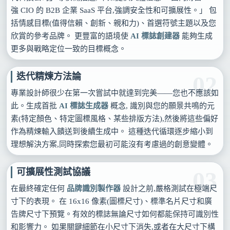
強 CIO 的 B2B 企業 SaaS 平台,強調安全性和可擴展性。」 包
括情感目標(值得信賴、創新、親和力)、首選符號主題以及您
欣賞的參考品牌。 更豐富的語境使
AI 標誌創建器
能夠生成
更多與戰略定位一致的目標概念。
迭代精煉方法論
02
專業設計師很少在第一次嘗試中就達到完美——您也不應該如
此。生成首批
AI 標誌生成器
概念, 識別與您的願景共鳴的元
素(特定顏色、特定圖標風格、某些排版方法),然後將這些偏好
作為精煉輸入饋送到後續生成中。 這種迭代循環逐步縮小到
理想解決方案,同時探索您最初可能沒有考慮過的創意變體。
可擴展性測試協議
03
在最終確定任何
品牌識別製作器
設計之前,嚴格測試在極端尺
寸下的表現。 在 16x16 像素(圖標尺寸)、標準名片尺寸和廣
告牌尺寸下預覽。有效的標誌無論尺寸如何都能保持可識別性
和影響力。 如果關鍵細節在小尺寸下消失,或者在大尺寸下構