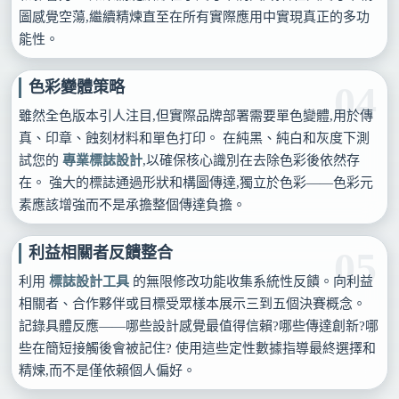
圖感覺空蕩,繼續精煉直至在所有實際應用中實現真正的多功
能性。
色彩變體策略
04
雖然全色版本引人注目,但實際品牌部署需要單色變體,用於傳
真、印章、蝕刻材料和單色打印。 在純黑、純白和灰度下測
試您的
專業標誌設計
,以確保核心識別在去除色彩後依然存
在。 強大的標誌通過形狀和構圖傳達,獨立於色彩——色彩元
素應該增強而不是承擔整個傳達負擔。
利益相關者反饋整合
05
利用
標誌設計工具
的無限修改功能收集系統性反饋。向利益
相關者、合作夥伴或目標受眾樣本展示三到五個決賽概念。
記錄具體反應——哪些設計感覺最值得信賴?哪些傳達創新?哪
些在簡短接觸後會被記住? 使用這些定性數據指導最終選擇和
精煉,而不是僅依賴個人偏好。