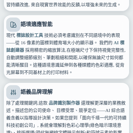
習持續改進, 來自現實世界效能的反饋,以增強未來的生成。
語境適應智能
現代
標誌設計工具
技術必須考慮識別在不同語境中的表現
——從 16 像素的圖標到體育場大小的顯示器。 我們的
AI 標
誌創建器
採用精密的縮放算法,在極端尺寸下保持視覺完整性,
自動調整細節級別、筆劃粗細和間距,以確保無論尺寸如何都
能清晰醒目。這種語境意識延伸到各種媒體的色彩適應, 從背
光屏幕到不同基材上的打印材料。
語義品牌理解
除了處理關鍵詞,這款
品牌識別製作器
還理解更深層的業務敘
述。描述您的公司使命、 目標受眾、競爭定位——AI 綜合語
義含義以指導設計決策。如果您提到「面向千禧一代的可持續
科技初創公司」, 系統會理解對色彩心理學(綠色暗示環境意
識)、排版選擇(現代無襯線字體暗示創新)和符號元素的影響,