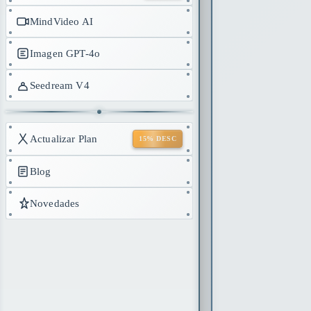
MindVideo AI
Imagen GPT-4o
Seedream V4
Actualizar Plan
15% DESC
Blog
Novedades