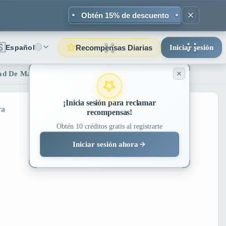
Obtén 15% de descuento
🇸
Recompensas Diarias
Español
Iniciar sesión
ad De Marca Profesional | Lovart ME
¡Inicia sesión para reclamar
ra
recompensas!
Obtén 10 créditos gratis al registrarte
Iniciar sesión ahora