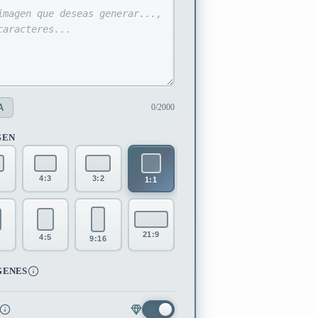
A
0/2000
GEN
4:3
3:2
1:1
21:9
4:5
9:16
GENES