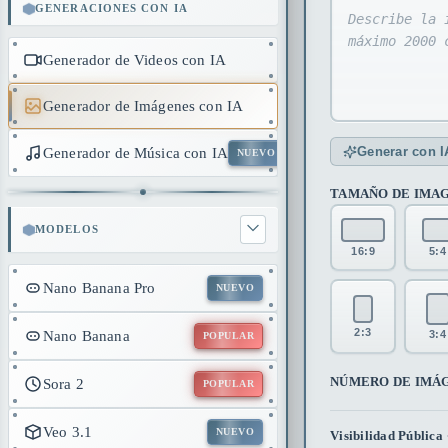
GENERACIONES CON IA
Generador de Videos con IA
Generador de Imágenes con IA
Generar con I
Generador de Música con IA
NUEVO
TAMAÑO DE IMA
MODELOS
16:9
5:4
Nano Banana Pro
NUEVO
2:3
Nano Banana
3:4
POPULAR
NÚMERO DE IMÁ
Sora 2
POPULAR
Veo 3.1
NUEVO
Visibilidad Pública