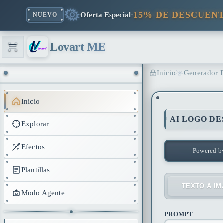
15% DE DESCUEN
Oferta Especial
·
NUEVO
Lovart ME
Inicio
Generador 
Inicio
AI LOGO DE
Explorar
Efectos
Powered b
Plantillas
TEXTO A I
Modo Agente
PROMPT