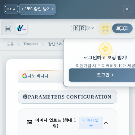
15% 할인 받기
NEW
🇰🇷
로그인
홈
Templates
장난스러운 화난 여자친구 - AI 초상화 생성기 | Lovart
로그인하고 보상 받기!
회원가입 시 무료 크레딧 10개 제
로그인
나노 바나나
나노 바나나 프로
⚙️
PARAMETERS CONFIGURATION
이미지 업로드 (최대 1
이미지 없
🖼️
장)
음