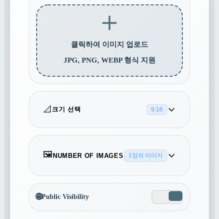
클릭하여 이미지 업로드
JPG, PNG, WEBP 형식 지원
📐
크기 선택
9:16
16:9
5:4
4:3
🖼️
NUMBER OF IMAGES
1장의 이미지
1
3:2
1:1
2:3
🌐
Public Visibility