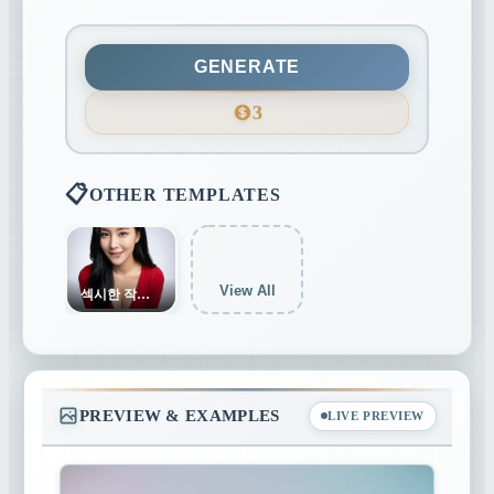
3:4
4:5
9:16
GENERATE
3
21:9
📋
OTHER TEMPLATES
View All
섹시한 작은 야생 고양이
PREVIEW & EXAMPLES
LIVE PREVIEW