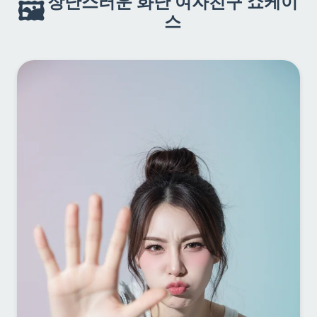
장난스러운 화난 여자친구 쇼케이
🖼️
스