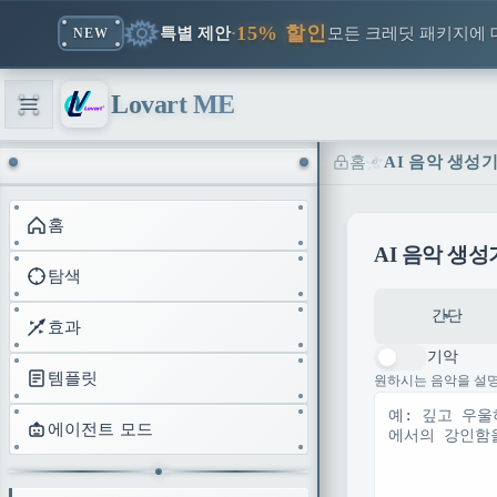
15% 할인
특별 제안
·
모든 크레딧 패키지에 
NEW
Lovart ME
홈
AI 음악 생성기 
홈
AI 음악 생성
탐색
간단
효과
기악
템플릿
원하시는 음악을 설
에이전트 모드