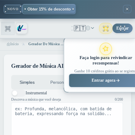
Obter 15% de desconto
NOVO
🇵🇹
Entrar
Início
Gerador De Música AI - Crie Músicas Originais | Lovart ME
Faça login para reivindicar
recompensas!
Gerador de Música AI
Ganhe 10 créditos grátis ao se registr
Entrar agora
v3.5
Simples
Personalizado
MODELO
Instrumental
Descreva a música que você deseja
0/200