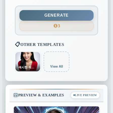
3:4
4:5
9:16
GENERATE
3
21:9
📋
OTHER TEMPLATES
View All
섹시한 작은 야생 고양이
PREVIEW & EXAMPLES
LIVE PREVIEW