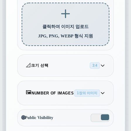
클릭하여 이미지 업로드
JPG, PNG, WEBP 형식 지원
📐
크기 선택
3:4
16:9
5:4
4:3
🖼️
NUMBER OF IMAGES
1장의 이미지
1
3:2
1:1
2:3
🌐
Public Visibility