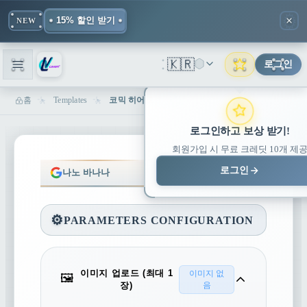
15% 할인 받기
NEW
🇰🇷
로그인
홈
Templates
코믹 히어로 초상화 생성기 - AI 슈퍼히어로 메이커 | Lovart
로그인하고 보상 받기!
회원가입 시 무료 크레딧 10개 제
로그인
나노 바나나
나노 바나나 프로
⚙️
PARAMETERS CONFIGURATION
이미지 업로드 (최대 1
이미지 없
🖼️
장)
음