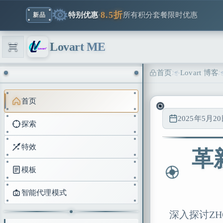
8.5折
特别优惠
·
所有积分套餐限时优惠
新品
Lovart ME
首页
Lovart 博客
首页
2025年5月2
探索
特效
革
模板
智能代理模式
深入探讨Z