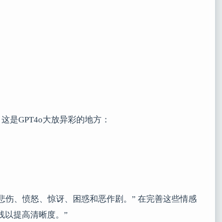
是GPT4o大放异彩的地方：
悲伤、愤怒、惊讶、困惑和恶作剧。” 在完善这些情感
线以提高清晰度。”