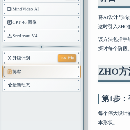
MindVideo AI
将AI设计与
GPT-4o 图像
这时引入ZH
Seedream V4
该方法包括手
探讨每个阶段
升级计划
15% 折扣
ZHO
博客
最新动态
第1步
每个伟大设计
本形状。