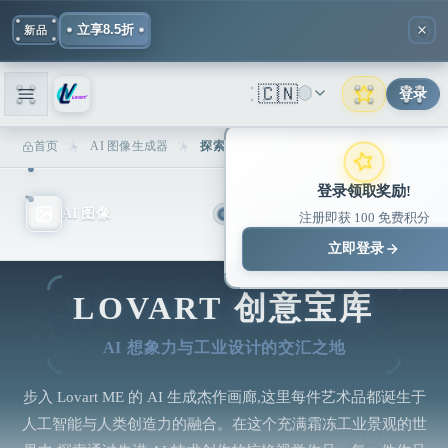
立享8.5折
新品
🇨🇳
登录
首页
AI 图像生成器
探索 Lovart AI 生成的图片 | 创意设计画廊
登录领取奖励!
AI 图像
AI 视频
注册即获 100 免费积分
立即登录
LOVART 创意宝库
AI 想象力与工业设计的交汇之地
步入 Lovart ME 的 AI 生成杰作画廊,这里每件艺术品都诞生于
人工智能与人类创造力的融合。在这个充满霜冻工业景观的世