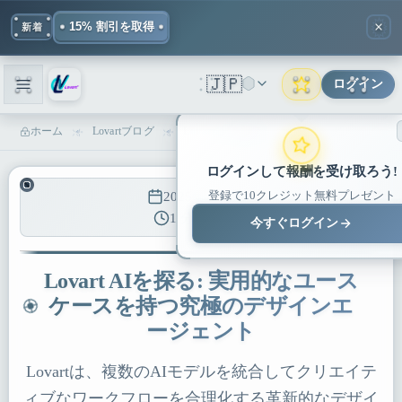
15% 割引を取得
新着
🇯🇵
ログイン
ホーム
Lovartブログ
Lovart AIを探る: 実用的なユースケースを持つ究極のデザインエージェント | GhibliIA Blog
ログインして報酬を受け取ろう!
登録で10クレジット無料プレゼント
2025年5月16日
1 分で読める
今すぐログイン
Lovart AIを探る: 実用的なユース
ケースを持つ究極のデザインエ
ージェント
Lovartは、複数のAIモデルを統合してクリエイテ
ィブなワークフローを合理化する革新的なデザイ